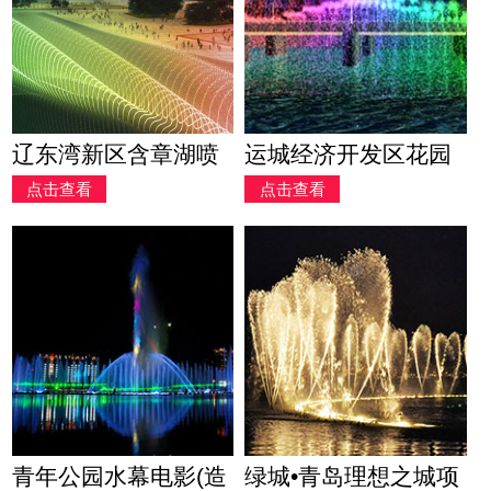
辽东湾新区含章湖喷
运城经济开发区花园
点击查看
点击查看
泉工程
街大桥喷泉(造价435
万)
青年公园水幕电影(造
绿城•青岛理想之城项