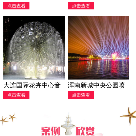
点击查看
点击查看
价230万)
目工程(造价159万)
大连国际花卉中心音
浑南新城中央公园喷
点击查看
点击查看
乐喷泉(造价47万)
泉工程