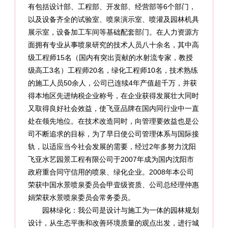
有包括设计部、工程部、开发部、经营部等6个部门，
以及设备齐全的试验室、喷泉演示室、喷灌及园林机具
展示室，设备加工车间等基础配套部门。在人力资源方
面拥有专业从事喷泉研究的技术人员八十余名，其中高
级工程师15名（国内有突出贡献的水射流专家，教授
级高工3名）工程师20名，绿化工程师10名，技术熟练
的施工人员50余人，公司已连续4年产值超千万，并获
得本地区先进纳税企业称号，在企业获得发展壮大同时
又取得良好社会效益，使飞亚品牌在国内同行业中一直
处在领先地位。在技术改造同时，向管理要效益也是公
司不断追求的目标，为了早日使公司管理体系与国际接
轨，以适应当今社会发展的需要，经过2年多努力沈阳
飞亚水艺园景工程有限公司于2007年成为国内沈阳市
政府重合同守信用的喷泉、绿化企业。2008年本公司
荣获中国水景喷泉委员会甲壹级资质、公司总经理仲惠
娟荣获水景喷泉委员会常务委员。
园林绿化：我公司是设计与施工为一体的园林规划
设计，从生态平衡和改善环境质量的观点出发，进行城