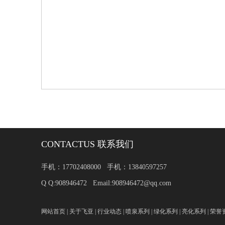
CONTACTUS 联系我们
手机：17702408000 手机：13840597257
Q Q:908946472 Email:908946472@qq.com
网站首页
|
关于飞亚
|
行业动态
|
喷泉系列
|
绿化系列
|
亮化系列
|
荣誉