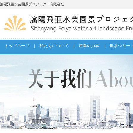
瀋陽飛亜水芸園景プロジェクト有限会社
|
|
|
トップページ
私たちについて
産業の力学
噴水シリー