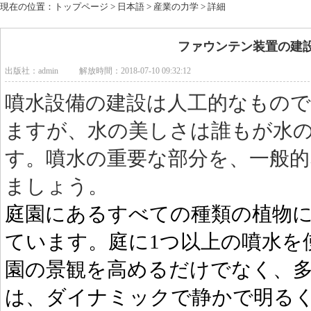
現在の位置：
トップページ
>
日本語
>
産業の力学
> 詳細
ファウンテン装置の建
出版社：admin
解放時間：2018-07-10 09:32:12
噴水設備の建設は人工的なもの
ますが、水の美しさは誰もが水
す。噴水の重要な部分を、一般的
ましょう。
庭園にあるすべての種類の植物
ています。庭に1つ以上の噴水を
園の景観を高めるだけでなく、
は、ダイナミックで静かで明る